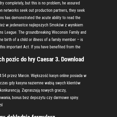
 dry completely, but this is no problem, he assured
sion networks seek out production partners, they seek
ons has demonstrated the acute ability to read the
się też w jedenastce najlepszych Smoków z wynikiem
ns League. The groundbreaking Wisconsin Family and
birth of a child or illness of a family member – is
his important Act. If you have benefited from the
ých pozic do hry Caesar 3. Download
:54 przez Marcin. Większość kasyn online posiada w
dczas gdy kasyna naziemne wabią swych klientów
z konkurencją. Zapraszają nowych graczy,
adowania, bonus bez depozytu czy darmowe spiny.
ií