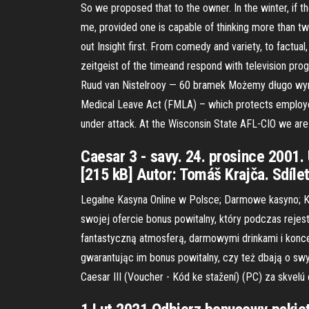
So we proposed that to the owner. In the winter, if th
me, provided one is capable of thinking more than twe
out Insight first. From comedy and variety, to factu
zeitgeist of the timeand respond with television pr
Ruud van Nistelrooy — 60 bramek Możemy długo wymie
Medical Leave Act (FMLA) – which protects employees 
under attack. At the Wisconsin State AFL-CIO we are 
Caesar 3 - savy. 24. prosince 2001.
[215 kB] Autor: Tomáš Krajča. Sdíle
Legalne Kasyna Online w Polsce; Darmowe kasyno; K
swojej ofercie bonus powitalny, który podczas rej
fantastyczną atmosferą, darmowymi drinkami i konce
gwarantując im bonus powitalny, czy też dbają o sw
Caesar III (Voucher - Kód ke stažení) (PC) za skve