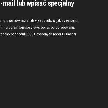
e-mail lub wpisać specjalny
netowe również znalazły sposób, w jaki rywalizują
ą im program lojalnościowy, bonus od doładowania,
vereného obchodu! 9500+ overených recenzií Caesar