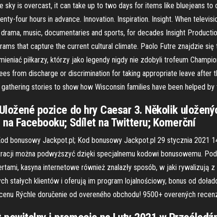
e sky is overcast, it can take up to two days for items like bluejeans to
nty-four hours in advance. Innovation. Inspiration. Insight. When televi
al, drama, music, documentaries and sports, for decades Insight Producti
ograms that capture the current cultural climate. Paolo Futre znajdzie 
niać piłkarzy, którzy jako legendy nigdy nie zdobyli trofeum Champio
from discharge or discrimination for taking appropriate leave after the 
gathering stories to show how Wisconsin families have been helped by t
 Uložené pozice do hry Caesar 3. Několik uložen
t na Facebooku; Sdílet na Twitteru; Komerční
od bonusowy Jackpot.pl; Kod bonusowy Jackpot.pl 29 stycznia 2021 14
estracji można podwyższyć dzięki specjalnemu kodowi bonusowemu. Po
rtami, kasyna internetowe również znalazły sposób, w jaki rywalizują 
ych stałych klientów i oferują im program lojalnościowy, bonus od doł
lú cenu Rýchle doručenie od overeného obchodu! 9500+ overených recenz