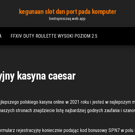
kegunaan slot dan port pada komputer
bestspinsizaq.web.app
A
FFXIV DUTY ROULETTE WYSOKI POZIOM 2.5
yjny kasyna caesar
lepszego polskiego kasyna online w 2021 roku i jesteś w najlepszym mi
 naszych stronach znajdziecie listę najbardziej godnych zaufania i sz
formularz rejestracyjny koniecznie podając kod bonusowy SPN7 w polu Re