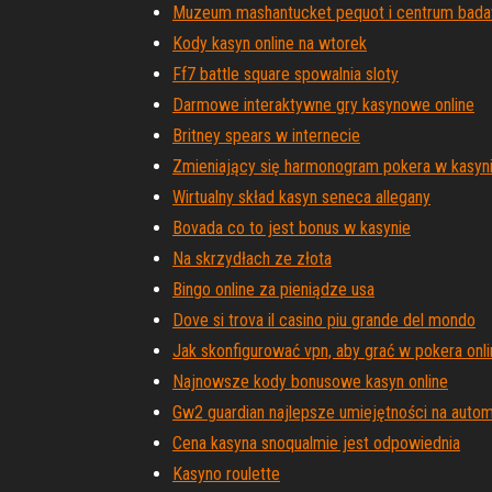
Muzeum mashantucket pequot i centrum bad
Kody kasyn online na wtorek
Ff7 battle square spowalnia sloty
Darmowe interaktywne gry kasynowe online
Britney spears w internecie
Zmieniający się harmonogram pokera w kasyn
Wirtualny skład kasyn seneca allegany
Bovada co to jest bonus w kasynie
Na skrzydłach ze złota
Bingo online za pieniądze usa
Dove si trova il casino piu grande del mondo
Jak skonfigurować vpn, aby grać w pokera onl
Najnowsze kody bonusowe kasyn online
Gw2 guardian najlepsze umiejętności na auto
Cena kasyna snoqualmie jest odpowiednia
Kasyno roulette