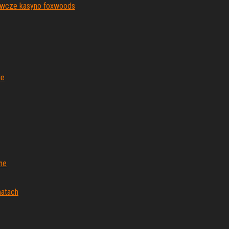
awcze kasyno foxwoods
ie
ine
matach