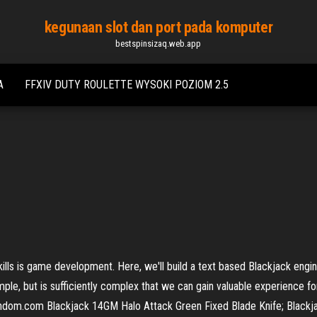
kegunaan slot dan port pada komputer
bestspinsizaq.web.app
A
FFXIV DUTY ROULETTE WYSOKI POZIOM 2.5
ls is game development. Here, we'll build a text based Blackjack engine 
simple, but is sufficiently complex that we can gain valuable experience
dan.fandom.com Blackjack 14GM Halo Attack Green Fixed Blade Knife; Blac