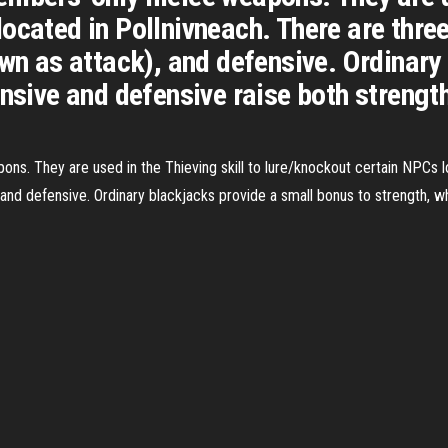
ocated in Pollnivneach. There are three
own as attack), and defensive. Ordinary
ensive and defensive raise both strength
s. They are used in the Thieving skill to lure/knockout certain NPCs l
, and defensive. Ordinary blackjacks provide a small bonus to strength, w