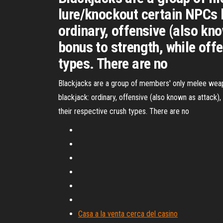
lure/knockout certain NPCs l
ordinary, offensive (also kn
bonus to strength, while off
types. There are no
Blackjacks are a group of members' only melee weapon
blackjack: ordinary, offensive (also known as attack)
their respective crush types. There are no
Casa a la venta cerca del casino